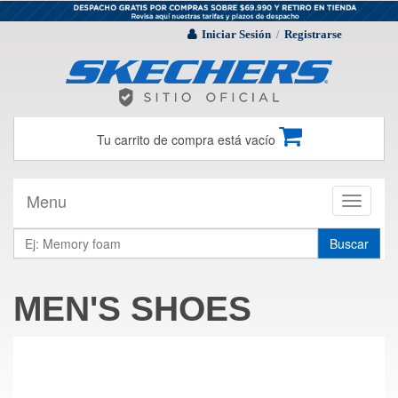
Iniciar Sesión
Registrarse
/
Tu carrito de compra está vacío
Menu
Toggle
navigati
Buscar
MEN'S SHOES