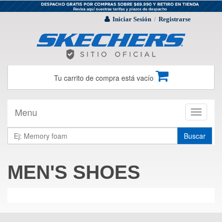
Iniciar Sesión
Registrarse
/
Tu carrito de compra está vacío
Menu
Toggle
navigati
Buscar
MEN'S SHOES