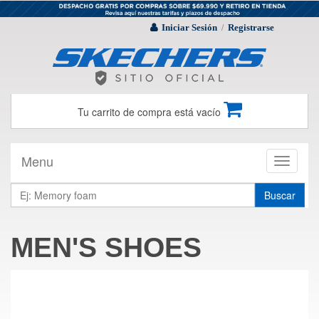
Iniciar Sesión
Registrarse
/
Tu carrito de compra está vacío
Menu
Toggle
navigati
Buscar
MEN'S SHOES