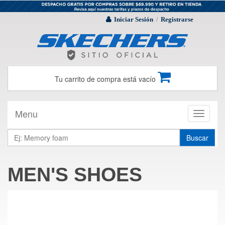
Iniciar Sesión
Registrarse
/
Tu carrito de compra está vacío
Menu
Toggle
navigati
Buscar
MEN'S SHOES