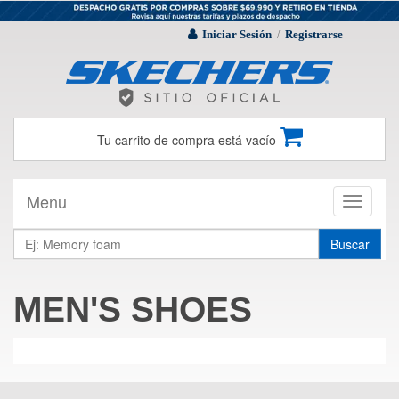
Iniciar Sesión
Registrarse
/
Tu carrito de compra está vacío
Menu
Toggle
navigati
Buscar
MEN'S SHOES