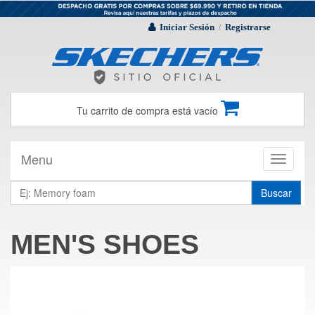
Iniciar Sesión
Registrarse
/
Tu carrito de compra está vacío
Menu
Toggle
navigati
Buscar
MEN'S SHOES