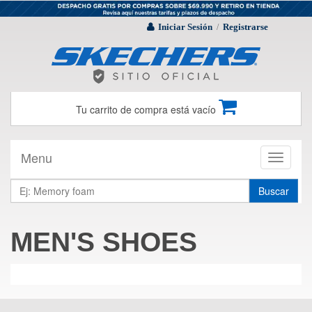
Iniciar Sesión
Registrarse
/
Tu carrito de compra está vacío
Menu
Toggle
navigati
Buscar
MEN'S SHOES