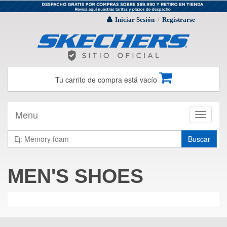
Iniciar Sesión
Registrarse
/
Tu carrito de compra está vacío
Menu
Toggle
navigati
Buscar
MEN'S SHOES