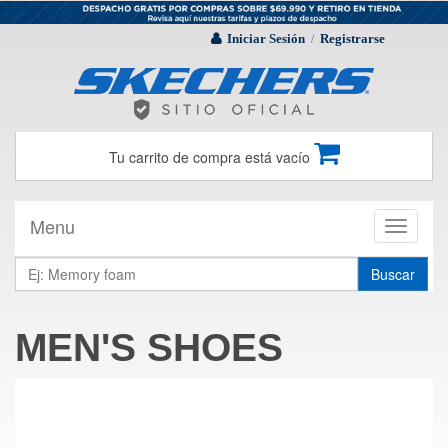
Iniciar Sesión
Registrarse
/
Tu carrito de compra está vacío
Menu
Toggle
navigati
Buscar
MEN'S SHOES