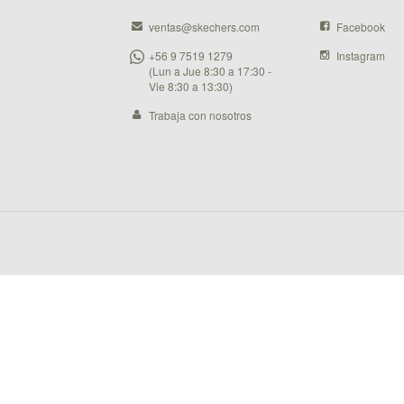
ventas@skechers.com
Facebook
+56 9 7519 1279
Instagram
(Lun a Jue 8:30 a 17:30 -
Vie 8:30 a 13:30)
Trabaja con nosotros