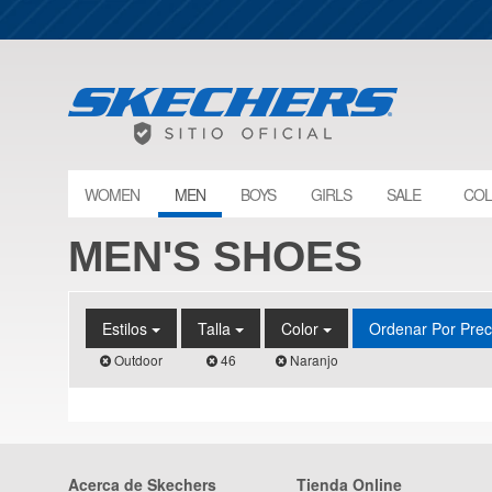
WOMEN
MEN
BOYS
GIRLS
SALE
COL
MEN'S SHOES
Estilos
Talla
Color
Ordenar Por Pre
Outdoor
46
Naranjo
Acerca de Skechers
Tienda Online