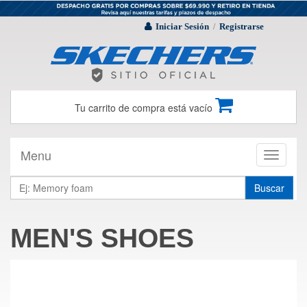
Iniciar Sesión
Registrarse
/
Tu carrito de compra está vacío
Menu
Toggle
navigati
Buscar
MEN'S SHOES