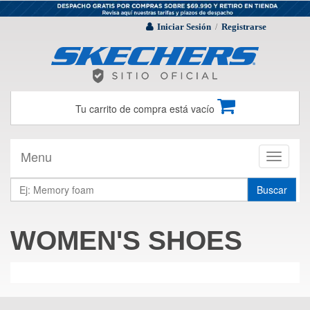
Iniciar Sesión
Registrarse
/
Tu carrito de compra está vacío
Menu
Toggle
navigati
Buscar
WOMEN'S SHOES