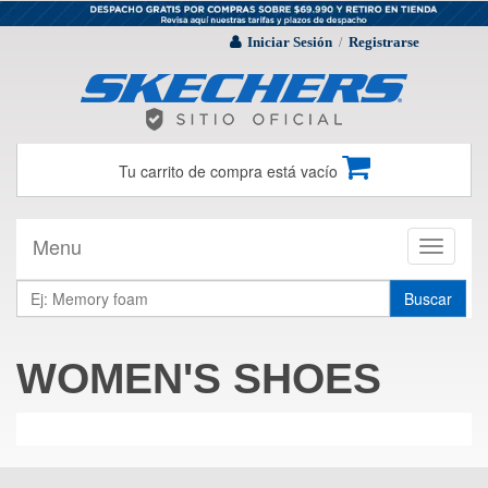
Iniciar Sesión
Registrarse
/
Tu carrito de compra está vacío
Menu
Toggle
navigati
Buscar
WOMEN'S SHOES