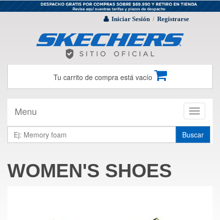
Iniciar Sesión
Registrarse
/
Tu carrito de compra está vacío
Menu
Toggle
navigati
Buscar
WOMEN'S SHOES