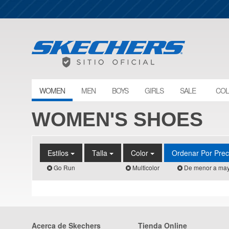
WOMEN
MEN
BOYS
GIRLS
SALE
COL
WOMEN'S SHOES
Estilos
Talla
Color
Ordenar Por Pre
Go Run
Multicolor
De menor a may
Acerca de Skechers
Tienda Online