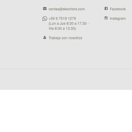
ventas@skechers.com
Facebook
+56 9 7519 1279
Instagram
(Lun a Jue 8:30 a 17:30 -
Vie 8:30 a 13:30)
Trabaja con nosotros