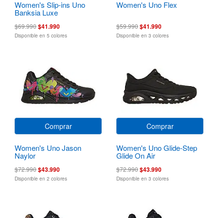
Women's Slip-ins Uno
Women's Uno Flex
Banksia Luxe
$69.990
$41.990
$59.990
$41.990
Disponible en 5 colores
Disponible en 3 colores
Comprar
Comprar
Women's Uno Jason
Women's Uno Glide-Step
Naylor
Glide On Air
$72.990
$43.990
$72.990
$43.990
Disponible en 2 colores
Disponible en 3 colores