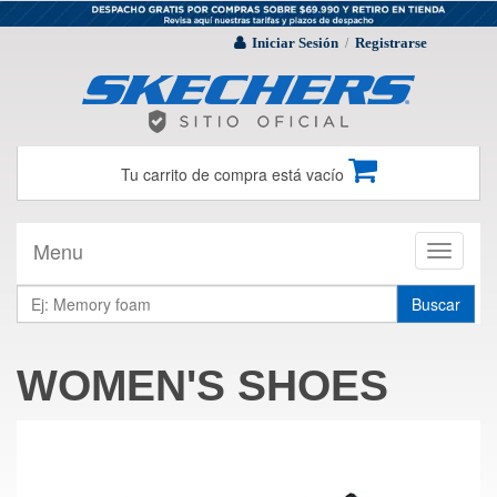
Iniciar Sesión
Registrarse
/
Tu carrito de compra está vacío
Menu
Toggle
navigati
Buscar
WOMEN'S SHOES