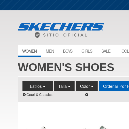
WOMEN
MEN
BOYS
GIRLS
SALE
COL
WOMEN'S SHOES
Estilos
Talla
Color
Ordenar Por 
Court & Classics