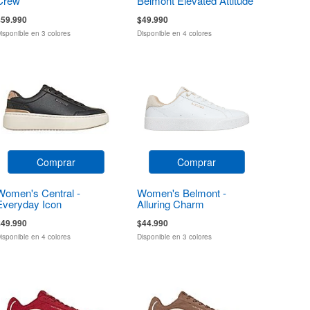
Crew
Belmont Elevated Attitude
$59.990
$49.990
isponible en 3 colores
Disponible en 4 colores
Comprar
Comprar
Women's Central -
Women's Belmont -
Everyday Icon
Alluring Charm
$49.990
$44.990
isponible en 4 colores
Disponible en 3 colores