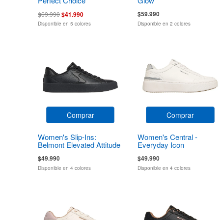
Perfect Choice
Glow
$59.990
$69.990
$41.990
Disponible en 5 colores
Disponible en 2 colores
Comprar
Comprar
Women's Slip-Ins:
Women's Central -
Belmont Elevated Attitude
Everyday Icon
$49.990
$49.990
Disponible en 4 colores
Disponible en 4 colores