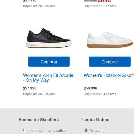
$57.990
$34.990
Disponible en 5 colores
Disponible en 5 colores
Comprar
Comprar
Women's Arch Fit Arcade
Women's Hotshot-Kickoff
- On My Way
$57.990
$59.990
Disponible en 3 colores
Disponible en 4 colores
Acerca de Skechers
Tienda Online
Información corporativa
Mi cuenta