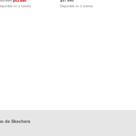
$62.990
$43.990
isponible en 3 colores
Disponible en 3 colores
mo de Skechers