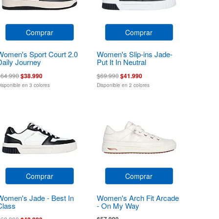
Comprar
Comprar
Women's Sport Court 2.0
Women's Slip-ins Jade-
Daily Journey
Put It In Neutral
$64.990
$38.990
$69.990
$41.990
isponible en 3 colores
Disponible en 2 colores
Comprar
Comprar
Women's Jade - Best In
Women's Arch Fit Arcade
Class
- On My Way
$57.990