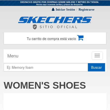
Iniciar Sesión
Registrarse
/
Tu carrito de compra está vacío
Menu
Toggle
navigati
Buscar
WOMEN'S SHOES