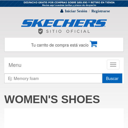
Iniciar Sesión
Registrarse
/
Tu carrito de compra está vacío
Menu
Toggle
navigati
Buscar
WOMEN'S SHOES