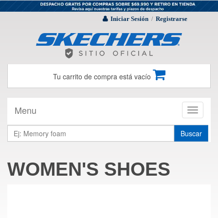
Iniciar Sesión
Registrarse
/
Tu carrito de compra está vacío
Menu
Toggle
navigati
Buscar
WOMEN'S SHOES