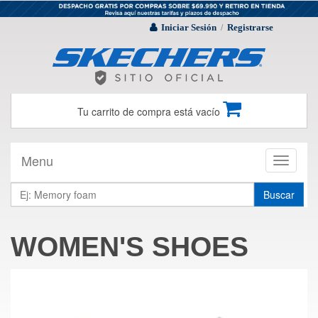
Iniciar Sesión
Registrarse
/
Tu carrito de compra está vacío
Menu
Toggle
navigati
Buscar
WOMEN'S SHOES