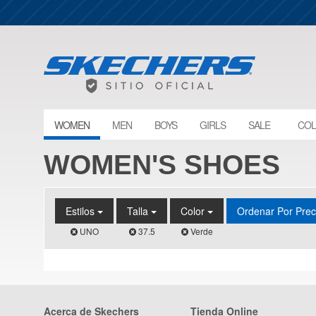
WOMEN
MEN
BOYS
GIRLS
SALE
COL
WOMEN'S SHOES
Estilos
Talla
Color
Ordenar Por Pre
UNO
37.5
Verde
Acerca de Skechers
Tienda Online