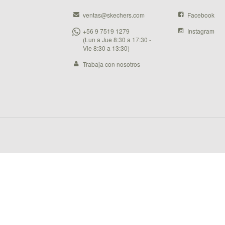
ventas@skechers.com
Facebook
+56 9 7519 1279
Instagram
(Lun a Jue 8:30 a 17:30 -
Vie 8:30 a 13:30)
Trabaja con nosotros