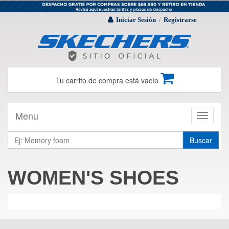
Iniciar Sesión
Registrarse
/
Tu carrito de compra está vacío
Menu
Toggle
navigati
Buscar
WOMEN'S SHOES