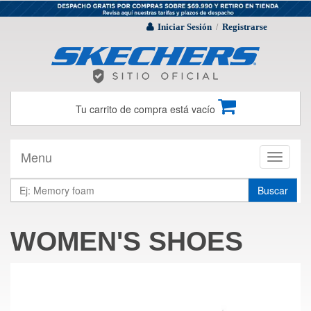
Iniciar Sesión
Registrarse
/
Tu carrito de compra está vacío
Menu
Toggle
navigati
Buscar
WOMEN'S SHOES