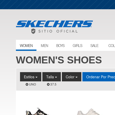
WOMEN
MEN
BOYS
GIRLS
SALE
COL
WOMEN'S SHOES
Estilos
Talla
Color
Ordenar Por Pre
UNO
37.5