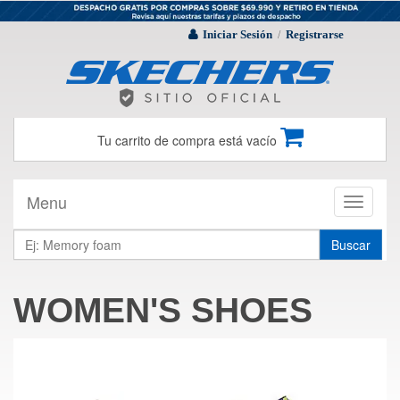
Iniciar Sesión
Registrarse
/
Tu carrito de compra está vacío
Menu
Toggle
navigati
Buscar
WOMEN'S SHOES