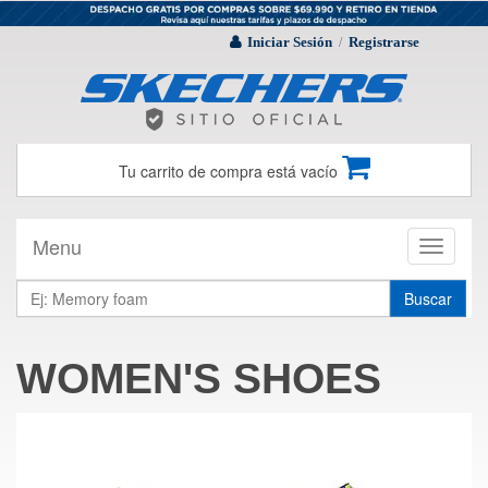
Iniciar Sesión
Registrarse
/
Tu carrito de compra está vacío
Menu
Toggle
navigati
Buscar
WOMEN'S SHOES