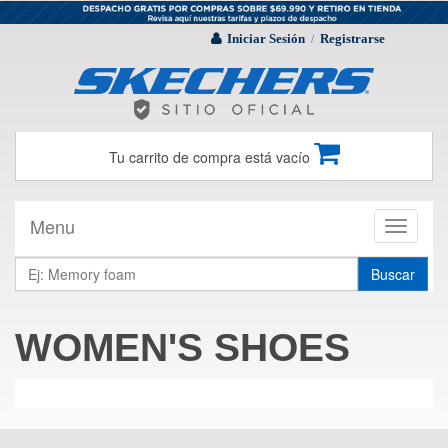
Iniciar Sesión
Registrarse
/
Tu carrito de compra está vacío
Menu
Toggle
navigati
Buscar
WOMEN'S SHOES