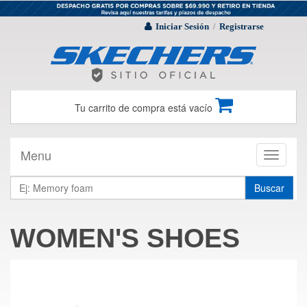
Iniciar Sesión
Registrarse
/
Tu carrito de compra está vacío
Menu
Toggle
navigati
Buscar
WOMEN'S SHOES