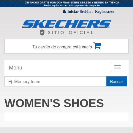
Iniciar Sesión
Registrarse
/
Tu carrito de compra está vacío
Menu
Toggle
navigati
Buscar
WOMEN'S SHOES