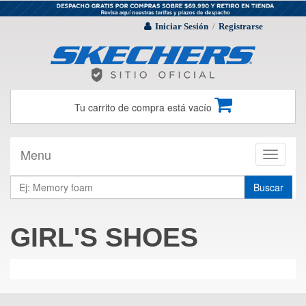
Iniciar Sesión
Registrarse
/
Tu carrito de compra está vacío
Menu
Toggle
navigati
Buscar
GIRL'S SHOES