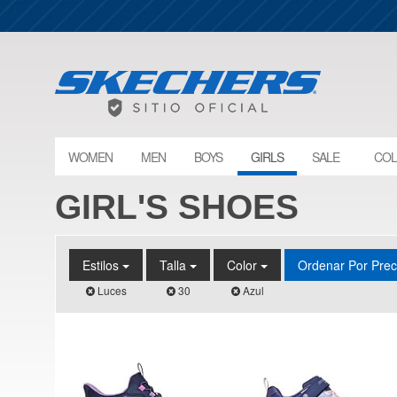
WOMEN
MEN
BOYS
GIRLS
SALE
COL
GIRL'S SHOES
Estilos
Talla
Color
Ordenar Por Pre
Luces
30
Azul