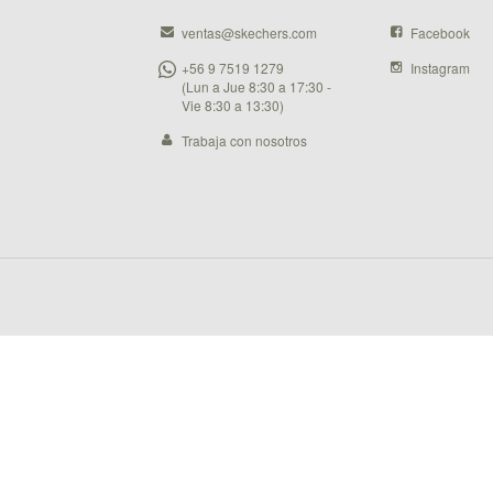
ventas@skechers.com
Facebook
+56 9 7519 1279
Instagram
(Lun a Jue 8:30 a 17:30 -
Vie 8:30 a 13:30)
Trabaja con nosotros