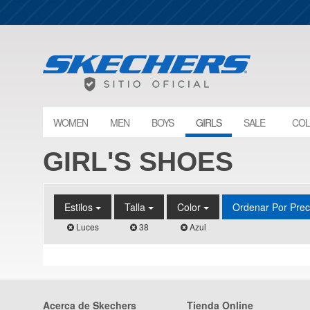
WOMEN
MEN
BOYS
GIRLS
SALE
COL
GIRL'S SHOES
Estilos
Talla
Color
Ordenar Por Pre
Luces
38
Azul
Acerca de Skechers
Tienda Online