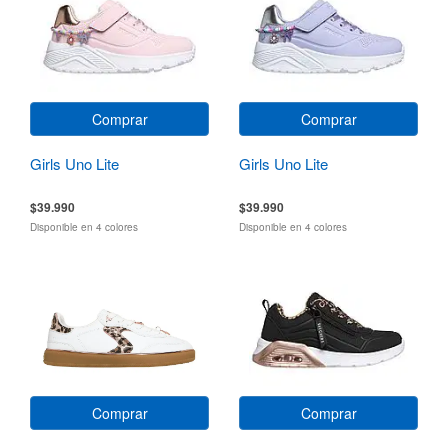
Comprar
Comprar
Girls Uno Lite
Girls Uno Lite
$39.990
$39.990
Disponible en 4 colores
Disponible en 4 colores
Comprar
Comprar