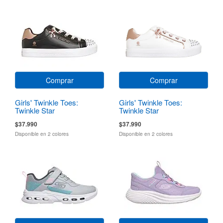
Comprar
Comprar
Girls' Twinkle Toes:
Girls' Twinkle Toes:
Twinkle Star
Twinkle Star
$37.990
$37.990
Disponible en 2 colores
Disponible en 2 colores