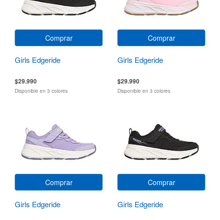
Comprar
Comprar
Girls Edgeride
Girls Edgeride
$29.990
$29.990
Disponible en 3 colores
Disponible en 3 colores
Comprar
Comprar
Girls Edgeride
Girls Edgeride