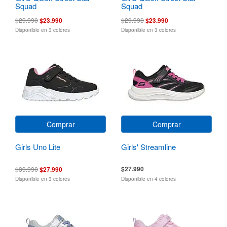
Squad
Squad
$29.990
$23.990
$29.990
$23.990
Disponible en 3 colores
Disponible en 3 colores
Comprar
Comprar
Girls Uno Lite
Girls' Streamline
$27.990
$39.990
$27.990
Disponible en 3 colores
Disponible en 4 colores