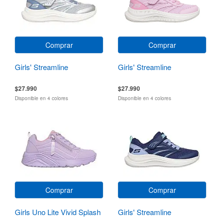
Comprar
Comprar
Girls' Streamline
Girls' Streamline
$27.990
$27.990
Disponible en 4 colores
Disponible en 4 colores
Comprar
Comprar
Girls Uno Lite Vivid Splash
Girls' Streamline