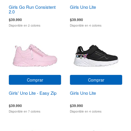
Girls Go Run Consistent
Girls Uno Lite
2.0
$39.990
$39.990
Disponible en 2 colores
Disponible en 4 colores
Comprar
Comprar
Girls' Uno Lite - Easy Zip
Girls Uno Lite
$39.990
$39.990
Disponible en 7 colores
Disponible en 4 colores