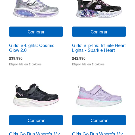
Comprar
Comprar
Girls' S-Lights: Cosmic
Girls' Slip-Ins: Infinite Heart
Glow 2.0
Lights - Sparkle Heart
$39.990
$42.990
Disponible en 2 colores
Disponible en 2 colores
Comprar
Comprar
Girls Go Run Where's My
Girls Go Run Where's My