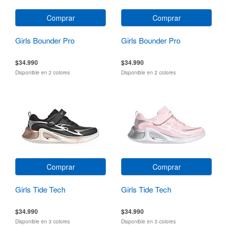
Comprar
Comprar
Girls Bounder Pro
Girls Bounder Pro
$34.990
$34.990
Disponible en 2 colores
Disponible en 2 colores
Comprar
Comprar
Girls Tide Tech
Girls Tide Tech
$34.990
$34.990
Disponible en 3 colores
Disponible en 3 colores