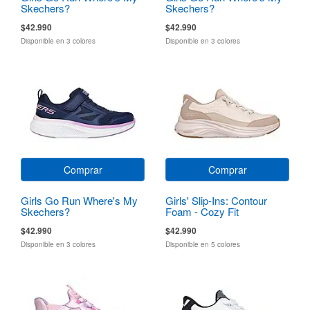
Skechers?
Skechers?
$42.990
$42.990
Disponible en 3 colores
Disponible en 3 colores
Comprar
Comprar
Girls Go Run Where's My
Girls' Slip-Ins: Contour
Skechers?
Foam - Cozy Fit
$42.990
$42.990
Disponible en 3 colores
Disponible en 5 colores