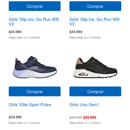
Comprar
Comprar
Girls' Slip-ins: Go Run 400
Girls' Slip-ins: Go Run 400
V2
V2
$34.990
$34.990
Disponible en 3 colores
Disponible en 3 colores
Comprar
Comprar
Girls' Elite Sport Pulse
Girls Uno Gen1
$34.990
$44.990
$35.990
Disponible en 2 colores
Disponible en 4 colores