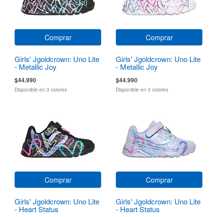
Comprar
Comprar
Girls' Jgoldcrown: Uno Lite
Girls' Jgoldcrown: Uno Lite
- Metallic Joy
- Metallic Joy
$44.990
$44.990
Disponible en 3 colores
Disponible en 3 colores
Comprar
Comprar
Girls' Jgoldcrown: Uno Lite
Girls' Jgoldcrown: Uno Lite
- Heart Status
- Heart Status