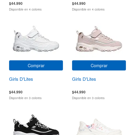
$44.990
$44.990
Disponible en 4 colores
Disponible en 4 colores
Comprar
Comprar
Girls D'Lites
Girls D'Lites
$44.990
$44.990
Disponible en 3 colores
Disponible en 3 colores