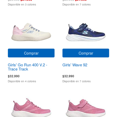
Disponible en 3 colores
Disponible en 7 colores
Comprar
Comprar
Girls' Go Run 400 V.2 -
Girls' Wave 92
Trace Track
$32.990
$32.990
Disponible en 4 colores
Disponible en 7 colores