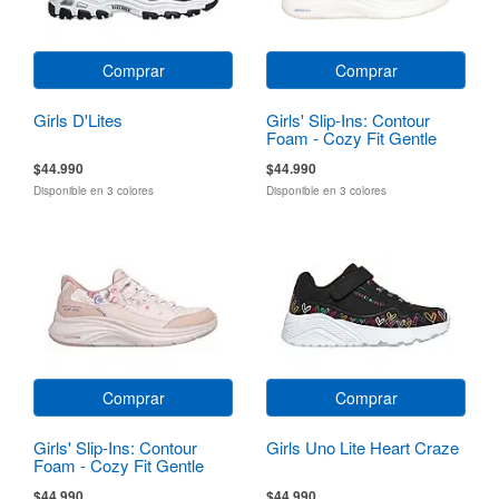
Comprar
Comprar
Girls D'Lites
Girls' Slip-Ins: Contour
Foam - Cozy Fit Gentle
Bloom
$44.990
$44.990
Disponible en 3 colores
Disponible en 3 colores
Comprar
Comprar
Girls' Slip-Ins: Contour
Girls Uno Lite Heart Craze
Foam - Cozy Fit Gentle
Bloom
$44.990
$44.990