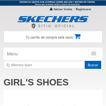
Iniciar Sesión
Registrarse
/
Tu carrito de compra está vacío
Menu
Toggle
navigati
Buscar
GIRL'S SHOES