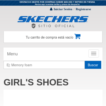
Iniciar Sesión
Registrarse
/
Tu carrito de compra está vacío
Menu
Toggle
navigati
Buscar
GIRL'S SHOES