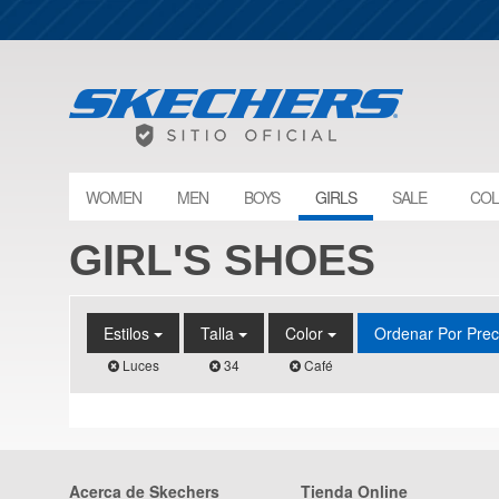
WOMEN
MEN
BOYS
GIRLS
SALE
COL
GIRL'S SHOES
Estilos
Talla
Color
Ordenar Por Pre
Luces
34
Café
Acerca de Skechers
Tienda Online