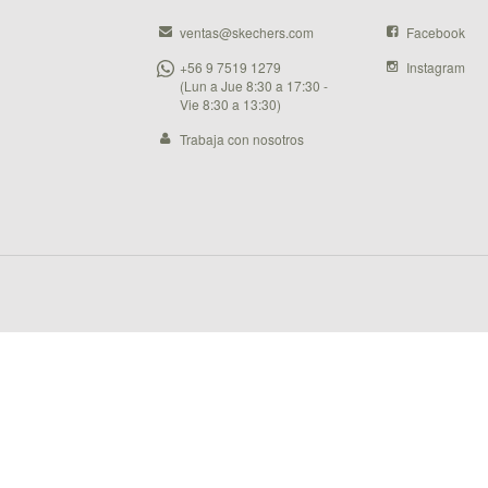
ventas@skechers.com
Facebook
+56 9 7519 1279
Instagram
(Lun a Jue 8:30 a 17:30 -
Vie 8:30 a 13:30)
Trabaja con nosotros