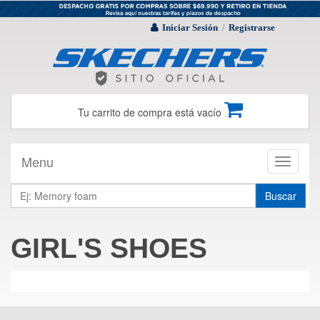
Iniciar Sesión
Registrarse
/
Tu carrito de compra está vacío
Menu
Toggle
navigati
Buscar
GIRL'S SHOES