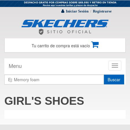
Iniciar Sesión
Registrarse
/
Tu carrito de compra está vacío
Menu
Toggle
navigati
Buscar
GIRL'S SHOES