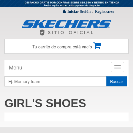
Iniciar Sesión
Registrarse
/
Tu carrito de compra está vacío
Menu
Toggle
navigati
Buscar
GIRL'S SHOES