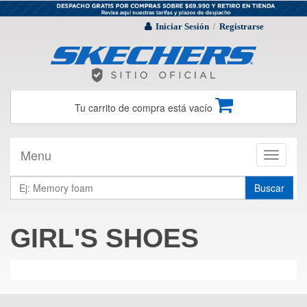
Iniciar Sesión
Registrarse
/
Tu carrito de compra está vacío
Menu
Toggle
navigati
Buscar
GIRL'S SHOES