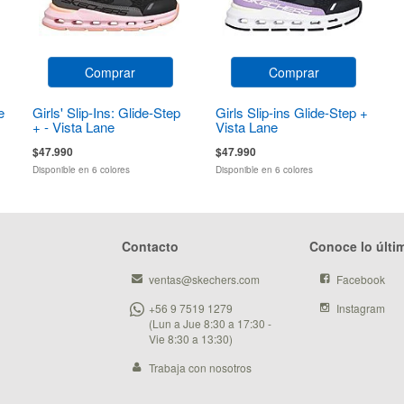
Comprar
Comprar
e
Girls' Slip-Ins: Glide-Step
Girls Slip-ins Glide-Step +
+ - Vista Lane
Vista Lane
$47.990
$47.990
Disponible en 6 colores
Disponible en 6 colores
Contacto
Conoce lo últi
ventas@skechers.com
Facebook
+56 9 7519 1279
Instagram
(Lun a Jue 8:30 a 17:30 -
Vie 8:30 a 13:30)
Trabaja con nosotros