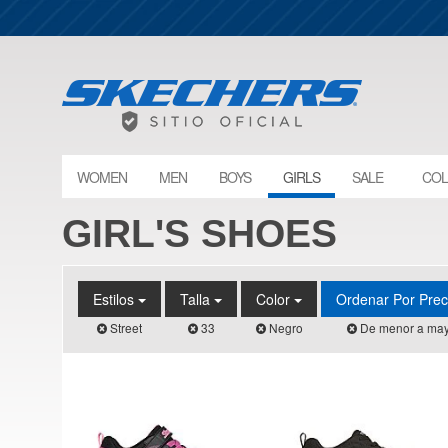
WOMEN
MEN
BOYS
GIRLS
SALE
COL
GIRL'S SHOES
Estilos
Talla
Color
Ordenar Por Pre
Street
33
Negro
De menor a may