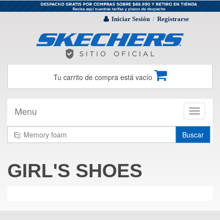
Iniciar Sesión
Registrarse
/
Tu carrito de compra está vacío
Menu
Toggle
navigati
Buscar
GIRL'S SHOES