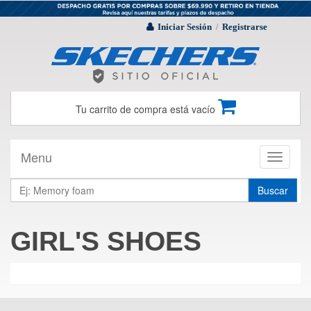
Iniciar Sesión
Registrarse
/
Tu carrito de compra está vacío
Menu
Toggle
navigati
Buscar
GIRL'S SHOES