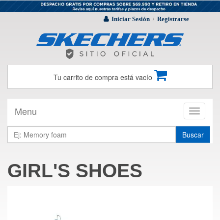
Iniciar Sesión
Registrarse
/
Tu carrito de compra está vacío
Menu
Toggle
navigati
Buscar
GIRL'S SHOES