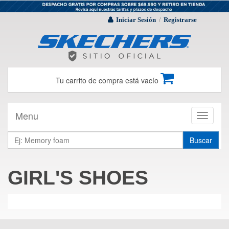
Iniciar Sesión
Registrarse
/
Tu carrito de compra está vacío
Menu
Toggle
navigati
Buscar
GIRL'S SHOES