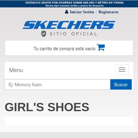
Iniciar Sesión
Registrarse
/
Tu carrito de compra está vacío
Menu
Toggle
navigati
Buscar
GIRL'S SHOES