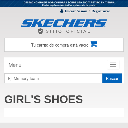
Iniciar Sesión
Registrarse
/
Tu carrito de compra está vacío
Menu
Toggle
navigati
Buscar
GIRL'S SHOES