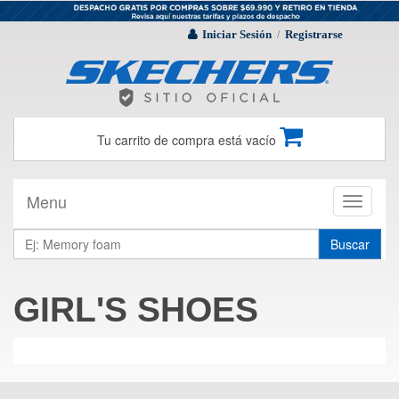
Iniciar Sesión
Registrarse
/
Tu carrito de compra está vacío
Menu
Toggle
navigati
Buscar
GIRL'S SHOES