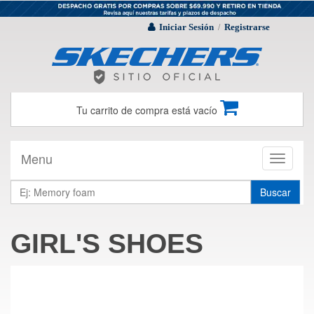
Iniciar Sesión
Registrarse
/
Tu carrito de compra está vacío
Menu
Toggle
navigati
Buscar
GIRL'S SHOES